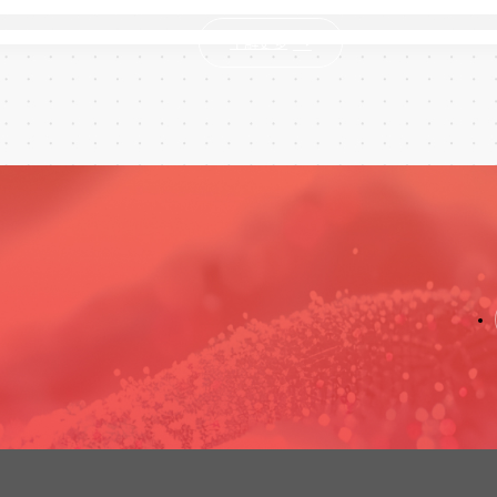
成新和县智慧生态观光牧场项目签约，将合
牛培育方面展开多项技术合作，为新和县肉
了解更多