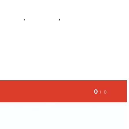
行业活动
企业概况
集团网群
/