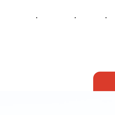
星空在线平台
业务介绍
新未来
业
引领者